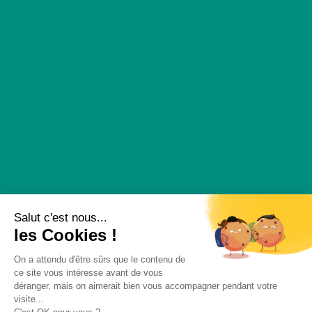
Salut c'est nous...
les Cookies !
On a attendu d'être sûrs que le contenu de
ce site vous intéresse avant de vous
déranger, mais on aimerait bien vous accompagner pendant votre
ACCUEIL
QUI SOMMES NOUS
BATIMENT
visite...
MACONNERIE
CARRELAGE
DALLAGE