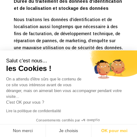
Durée du traitement des données d’identification
et de localisation et stockage des données
Nous traitons les données d’identification et de
localisation aussi longtemps que nécessaire à des
fins de facturation, de développement technique, de
réparation de pannes, de marketing, d’enquête sur
une mauvaise utilisation ou de sécurité des données.
Cependant, la manipulation n’a lieu que dans la
Salut c'est nous...
mesure requise par les actions et sans
les Cookies !
compromettre indûment la confidentialité d’un
message et la protection de la vie privée.
On a attendu d'être sûrs que le contenu de
ce site vous intéresse avant de vous
Nous stockons les données requises de la
déranger, mais on aimerait bien vous accompagner pendant votre
facturation pendant au moins un an à compter de la
visite...
date d’échéance de la facture et pour une période
C'est OK pour vous ?
n’excédant pas 10 ans à compter de la date
Lire la politique de confidentialité
d’échéance de la facture, sauf nécessité de
Consentements certifiés par
conserver les données pour une période plus longue.
lié à la collecte de la facture. Sinon, les données
Non merci
Je choisis
OK pour moi
sont stockées dans la mesure permise et requise par