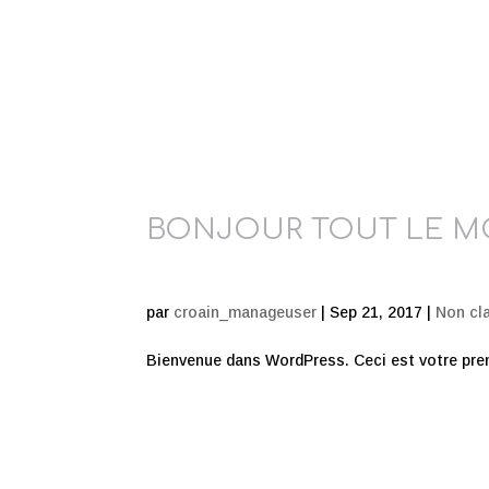
ACCUEIL
QUI SOMMES NOUS
BATI
BONJOUR TOUT LE M
par
croain_manageuser
|
Sep 21, 2017
|
Non cl
Bienvenue dans WordPress. Ceci est votre premi