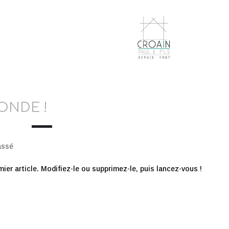
MENT
MACONNERIE
CARRELAGE
DALLAGE
ONDE !
assé
er article. Modifiez-le ou supprimez-le, puis lancez-vous !